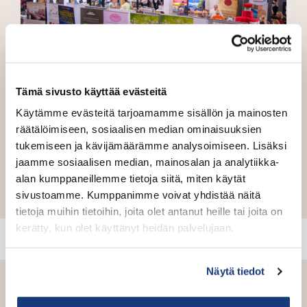
Tämä sivusto käyttää evästeitä
Suoma
Käytämme evästeitä tarjoamamme sisällön ja mainosten
räätälöimiseen, sosiaalisen median ominaisuuksien
SUOMA-ryhmämyyntikiertue: 100 syytä
tukemiseen ja kävijämäärämme analysoimiseen. Lisäksi
matkailla Suomessa.
jaamme sosiaalisen median, mainosalan ja analytiikka-
alan kumppaneillemme tietoja siitä, miten käytät
Lue lisää
sivustoamme. Kumppanimme voivat yhdistää näitä
tietoja muihin tietoihin, joita olet antanut heille tai joita on
kerätty, kun olet käyttänyt heidän palvelujaan.
Ykkösmedia
Näytä tiedot
Ykkösmedia Oy on vuonna 2003 perustettu