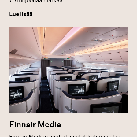
70 miljoonaa matkaa.
Lue lisää
Finnair Media
Finnair Median avulla tavoitat kotimaiset ja