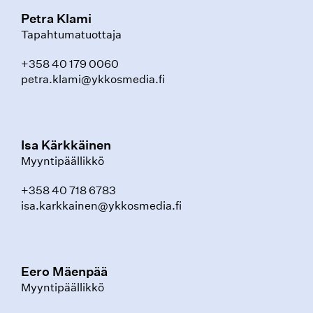
Petra Klami
Tapahtumatuottaja
+358 40 179 0060
petra.klami@ykkosmedia.fi
Isa Kärkkäinen
Myyntipäällikkö
+358 40 718 6783
isa.karkkainen@ykkosmedia.fi
Eero Mäenpää
Myyntipäällikkö