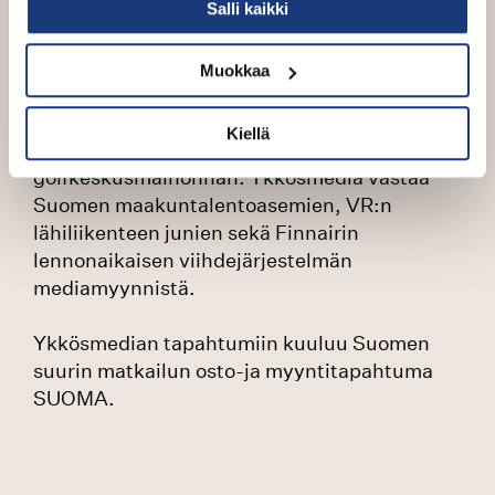
Salli kaikki
valtakunnalliseen mediamyyntiin ja
tapahtumamarkkinointiin keskittynyt yhtiö.
Ykkösmedialla on vahva osaaminen
Muokkaa
valtakunnallisen median osalta ja Ykkösmedia
on luonut Suomeen mm.
Kiellä
hiihtokeskusmainonnan ja
golfkeskusmainonnan. Ykkösmedia vastaa
Suomen maakuntalentoasemien, VR:n
lähiliikenteen junien sekä Finnairin
lennonaikaisen viihdejärjestelmän
mediamyynnistä.
Ykkösmedian tapahtumiin kuuluu Suomen
suurin matkailun osto-ja myyntitapahtuma
SUOMA.