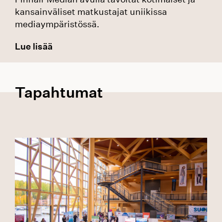
kansainväliset matkustajat uniikissa
mediaympäristössä.​
Lue lisää
Tapahtumat